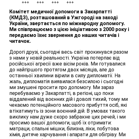
Комітет медичної допомоги в Закарпатті
(КМДЗ), розташований в Ужгороді на заході
України, звертається по міжнародну допомогу.
Ми співпрацюємо з цією ініціативою з 2000 року і
передаємо їхнє звернення до наших читачів і
читачок.
Дорогі друзі, сьогодні весь світ прокинувся разом
з нами у новій реальності. Україна потерпає від
російської агресії вже вісім років. Ми готувалися
до найгіршого протягом двох місяців, але до
останньої хвилини вірили в силу дипломатії. На
жаль, дипломатія виявилася безсилою і сьогодні
ми змушені просити про допомогу. Ми зараз
перебуваємо у Закарпатті, в регіоні, що поки
віддалений від воєнних дій і доволі тихий, тому ми
чекаємо потенційного масового прибуття осіб, які
втікатимуть із зони воєнний дій. В умовах такого
виклику нам дуже скоро забракне цих речей, і ми
просимо вашої допомоги, щоб їх отримати:
матраци, спальні мішки, білизна, ліки, побутова
хімія, дитяче харчування і апарати для обігріву. Ми