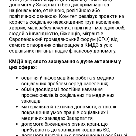
допомогу у Закарпатті без дискримінації за
національною, етнічною, релігійною або
політичною ознакою. Комітет реалізує проекти на
користь соціально незахищених груп населення:
хворих, малозабезпечених, підлітків і молодих осіб,
людей з інвалідністю, біженців, мігрантів.
Європейський громадянський форум (ЄГФ) від
самого створення співпрацює з КМДЗ з усіх
соціальних питань і надає фінансову допомогу.
КМДЗ від свого заснування є дуже активним у
цих сферах:
освітня й інформаційна робота з медико-
соціальних проблем серед населення;
обмін досвідом і постійне навчання
професіоналів із соціальних та медичних
закладів;
матеріальна й технічна допомога, а також
покращення умов праці в соціальних і
медичних закладах Закарпаття;
допомога біженцям з різних країн, що
прибувають до зовнішніх кордонів ЄС;
допомога внутрішньо переміщеним особам зі