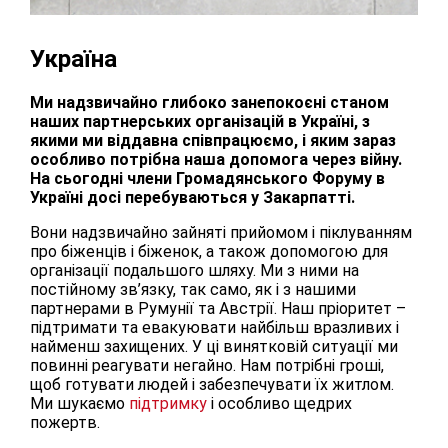
Україна
Ми надзвичайно глибоко занепокоєні станом
наших партнерських організацій в Україні, з
якими ми віддавна співпрацюємо, і яким зараз
особливо потрібна наша допомога через війну.
На сьогодні члени Громадянського Форуму в
Україні досі перебуваються у Закарпатті.
Вони надзвичайно зайняті прийомом і піклуванням
про біженців і біженок, а також допомогою для
організації подальшого шляху. Ми з ними на
постійному зв’язку, так само, як і з нашими
партнерами в Румунії та Австрії. Наш пріоритет –
підтримати та евакуювати найбільш вразливих і
найменш захищених. У ці винятковій ситуації ми
повинні реагувати негайно. Нам потрібні гроші,
щоб готувати людей і забезпечувати їх житлом.
Ми шукаємо
підтримку
і особливо щедрих
пожертв.