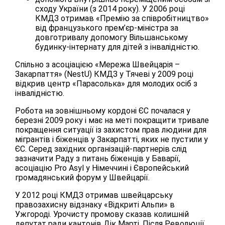
сходу України (з 2014 року). У 2006 році
КМДЗ отримав «Премію за співробітництво»
від французького прем’єр-міністра за
довготривалу допомогу Вільшанському
будинку-інтернату для дітей з інвалідністю.
Спільно з асоціацією «Мережа Швейцарія –
Закарпаття» (NestU) КМДЗ у Тячеві у 2009 році
відкрив центр «Парасолька» для молодих осіб з
інвалідністю.
Робота на зовнішньому кордоні ЄС почалася у
березні 2009 року і має на меті покращити тривале
покращення ситуації із захистом прав людини для
мігрантів і біженців у Закарпатті, яких не пустили у
ЄС. Серед західних організацій-партнерів слід
зазначити Раду з питань біженців у Баварії,
асоціацію Pro Asyl у Німеччині і Європейський
громадянський форум у Швейцарії.
У 2012 році КМДЗ отримав швейцарську
правозахисну відзнаку «Відкриті Альпи» в
Ужгороді. Урочисту промову сказав колишній
депутат ради кантонів Дік Марті. Після Революції