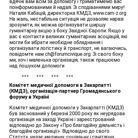
вдячні вам всім за допомогу і триматимемо вас
поінформованими й надалі. Зі сподіваннями миру!
Наталія Кабацій, директорка КМДЗ, www.cam-z.org
На жаль, нестабільна ситуація не дозволяє наразі
зрозуміти, як можна організувати ширшу
гуманітарну акцію з боку Західної Європи. Якщо у
вас є контакти великих гуманітарних асоціацій, які
могли би зібрати необхідне обладнання і
організувати логістику й транспорт, не вагаючись,
повідомте нам ch@forumcivique.org. Зі свого боку
ми, хоч і маленька організація, також працюємо
над пошуком допомоги
Комітет медичної допомоги в Закарпатті
(КМДЗ), організація-партнер Громадянського
форуму в Україні
Комітет медичної допомоги у Закарпатті (КМДЗ)
був заснований у березні 2000 року як неурядова
організація на заході Україні і зареєстрований
відповідно до Закону «Про благодійну діяльність і
благодійні організації». Відповідно до свого
Статуту, надає медичну, соціальну і санітарну